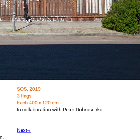
SOS, 2019
3 flags
Each 400 x 120 cm
In collaboration with Peter Dobroschke
Next→
n.