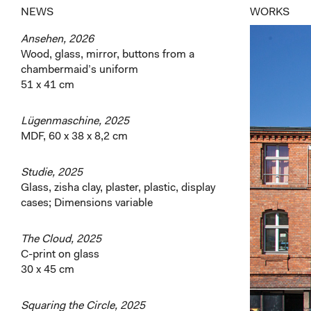
NEWS
WORKS
Ansehen, 2026
Wood, glass, mirror, buttons from a
chambermaid’s uniform
51 x 41 cm
Lügenmaschine, 2025
MDF, 60 x 38 x 8,2 cm
Studie, 2025
Glass, zisha clay, plaster, plastic, display
cases; Dimensions variable
The Cloud, 2025
C-print on glass
30 x 45 cm
Squaring the Circle, 2025