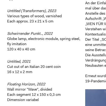
An der Einfa
mal über das
Untitled (Transformers), 2023
Anstelle des
Various types of wood, varnished
Aufschrift 
Each approx. 23 x 21 x 5 cm
„WEN FÜR WA
Verstehen wi
Schwirrender Punkt.., 2022
Kontextualis
Globe lamp, electronic module, spring steel,
Der Titel „S
fly imitation
eine unmitt
120 x 40 x 40 cm
seine Betrac
Die Ausstel
Verdrängung
Untitled, 2021
Neubauten e
Cut out of an Italian 20 cent coin
16 x 12 x 2 mm
Erneut wurd
19-Pandemie
Floating Horizon, 2022
Wall mirror "Wave", divided
Each segment 12 x 150 x 0,3 cm
Dimension variabel