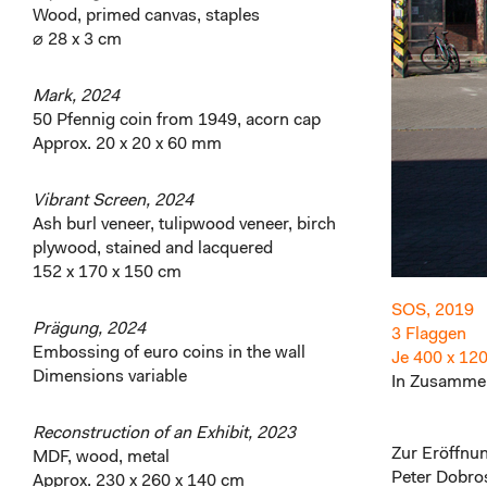
Wood, primed canvas, staples
⌀ 28 x 3 cm
Mark, 2024
50 Pfennig coin from 1949, acorn cap
Approx. 20 x 20 x 60 mm
Vibrant Screen, 2024
Ash burl veneer, tulipwood veneer, birch
plywood, stained and lacquered
152 x 170 x 150 cm
SOS, 2019
Prägung, 2024
3 Flaggen
Embossing of euro coins in the wall
Je 400 x 12
Dimensions variable
In Zusammen
Reconstruction of an Exhibit, 2023
Zur Eröffnu
MDF, wood, metal
Peter Dobros
Approx. 230 x 260 x 140 cm