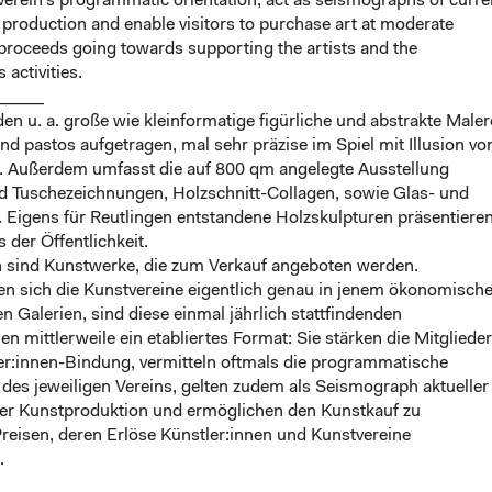
verein’s programmatic orientation, act as seismographs of curre
t production and enable visitors to purchase art at moderate
 proceeds going towards supporting the artists and the
 activities.
_____
en u. a. große wie kleinformatige figürliche und abstrakte Maler
nd pastos aufgetragen, mal sehr präzise im Spiel mit Illusion vo
. Außerdem umfasst die auf 800 qm angelegte Ausstellung
nd Tuschezeichnungen, Holzschnitt-Collagen, sowie Glas- und
. Eigens für Reutlingen entstandene Holzskulpturen präsentiere
 der Öffentlichkeit.
 sind Kunstwerke, die zum Verkauf angeboten werden.
en sich die Kunstvereine eigentlich genau in jenem ökonomisch
n Galerien, sind diese einmal jährlich stattfindenden
en mittlerweile ein etabliertes Format: Sie stärken die Mitglieder
r:innen-Bindung, vermitteln oftmals die programmatische
des jeweiligen Vereins, gelten zudem als Seismograph aktueller
er Kunstproduktion und ermöglichen den Kunstkauf zu
eisen, deren Erlöse Künstler:innen und Kunstvereine
.