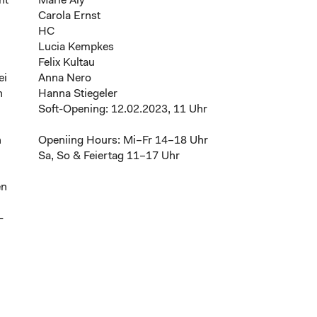
nt
Marie Aly
Carola Ernst
HC
Lucia Kempkes
Felix Kultau
ei
Anna Nero
n
Hanna Stiegeler
Soft-Opening: 12.02.2023, 11 Uhr
n
Openiing Hours: Mi–Fr 14–18 Uhr
Sa, So & Feiertag 11–17 Uhr
en
-