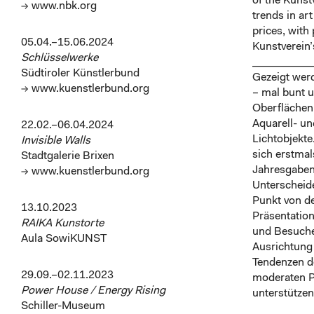
of the Kunst
→ www.nbk.org
trends in ar
prices, with
05.04.–15.06.2024
Kunstverein’s
Schlüsselwerke
___________
Südtiroler Künstlerbund
Gezeigt werd
→ www.kuenstlerbund.org
– mal bunt u
Oberflächen
Aquarell- u
22.02.–06.04.2024
Lichtobjekte
Invisible Walls
sich erstmals
Stadtgalerie Brixen
Jahresgaben
→ www.kuenstlerbund.org
Unterscheid
Punkt von de
13.10.2023
Präsentation
RAIKA Kunstorte
und Besuche
Aula SowiKUNST
Ausrichtung 
Tendenzen d
29.09.–02.11.2023
moderaten Pr
Power House / Energy Rising
unterstützen
Schiller-Museum