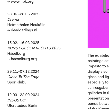
→ www.nbk.org
28.06.–28.06.2025
Drama
Heimathafen Neukölln
→ deaddarlings.nl
15.02.–16.03.2025
KUNST GEGEN RECHTS 2025
Häselburg
The exhibiti
→ haeselburg.org
paintings co
impasto to s
29.11.–07.12.2024
display also
Close To The Edge
glass and li
Spor Klübü
especially fo
Jahresgaben 
galleries in 
12.09.–22.09.2024
presentatio
INDUSTRY
bonds betwee
Uferstudios Berlin