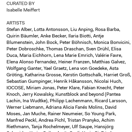
CURATED BY
Isabelle Meiffert
ARTISTS
Stefan Alber, Lotta Antonsson, Liu Anping, Rosa Barba,
Quirin Bäumler, Anke Becker, Ilaria Biotti, Antje
Blumenstein, John Bock, Peter Böhnisch, Monica Bonvicini,
Peter Dobroschke, Thomas Draschan, Sven Drühl, Elisa
Duca, Maria Eichhorn, Lena Marie Emrich, Valérie Favre,
Elena Alonso Fernandez, Heiner Franzen, Matthias Galvez,
Wolfgang Ganter, Yael Graetz, Lena von Goedeke, Asta
Gröting, Katharina Grosse, Kerstin Gottschalk, Harriet Groß,
Sebastian Gumpinger, Henrik Håkansson, Nicolai Huch,
IOCOSE, Miriam Jonas, Peter Klare, Fabian Knecht, Peter
Knoch, Jerry Kowalsky, Kunstblock and beyond (Pantea
Lachin, Ina Wudtke), Philipp Lachenmann, Ricard Larsson,
Werner Liebmann,
Adriana Alicia Fanés Molins,
David
Moses, Jan Muche, Rainer Neumeier, So Young Park,
Manfred Peckl, Andrea Pichl,
Tristan Pranyko,
Achim
Riethmann, Tanja Rochelmeyer, Ulf Saupe, Hansjörg