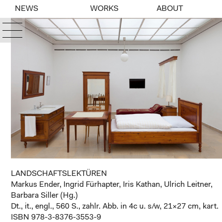
NEWS
WORKS
ABOUT
LANDSCHAFTSLEKTÜREN
Markus Ender, Ingrid Fürhapter, Iris Kathan, Ulrich Leitner,
Barbara Siller (Hg.)
Dt., it., engl., 560 S., zahlr. Abb. in 4c u. s/w, 21×27 cm, kart.
ISBN 978-3-8376-3553-9