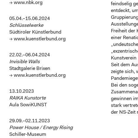
→ www.nbk.org
feindselig g
entdeckt, um
Gruppierung
05.04.–15.06.2024
Ausstellunge
Schlüsselwerke
Freiheit der
Südtiroler Künstlerbund
einer Renati
→ www.kuenstlerbund.org
„undeutsche
„exzentrisch
22.02.–06.04.2024
Kunstverein 
Invisible Walls
Seit dem Au
Stadtgalerie Brixen
zeigte sich,
→ www.kuenstlerbund.org
Pandemiegewi
Bei den sog
13.10.2023
Zusammenarb
RAIKA Kunstorte
gewinnen im
Aula SowiKUNST
stark vertre
der NS-Zeit 
29.09.–02.11.2023
Power House / Energy Rising
Schiller-Museum