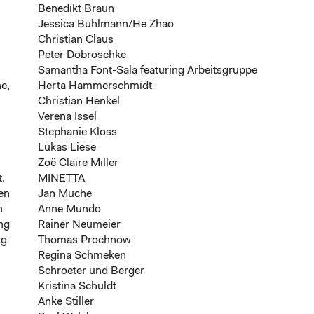
Benedikt Braun
Jessica Buhlmann/He Zhao
Christian Claus
Peter Dobroschke
Samantha Font-Sala featuring Arbeitsgruppe
e,
Herta Hammerschmidt
Christian Henkel
Verena Issel
Stephanie Kloss
Lukas Liese
Zoë Claire Miller
.
MINETTA
en
Jan Muche
n
Anne Mundo
ng
Rainer Neumeier
ng
Thomas Prochnow
Regina Schmeken
Schroeter und Berger
Kristina Schuldt
Anke Stiller