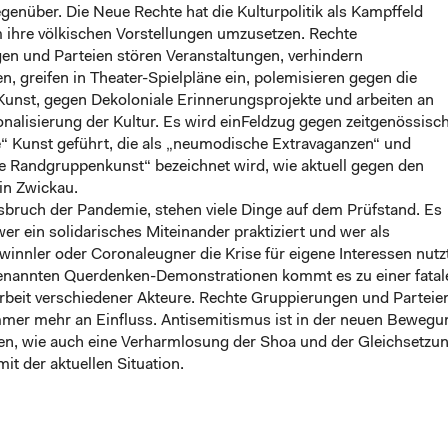
egenüber. Die Neue Rechte hat die Kulturpolitik als Kampffeld
 ihre völkischen Vorstellungen umzusetzen. Rechte
en und Parteien stören Veranstaltungen, verhindern
n, greifen in Theater-Spielpläne ein, polemisieren gegen die
 Kunst, gegen Dekoloniale Erinnerungsprojekte und arbeiten an
onalisierung der Kultur. Es wird einFeldzug gegen zeitgenössisch
“ Kunst geführt, die als „neumodische Extravaganzen“ und
e Randgruppenkunst“ bezeichnet wird, wie aktuell gegen den
in Zwickau.
sbruch der Pandemie, stehen viele Dinge auf dem Prüfstand. Es
 wer ein solidarisches Miteinander praktiziert und wer als
nnler oder Coronaleugner die Krise für eigene Interessen nutzt
enannten Querdenken-Demonstrationen kommt es zu einer fatal
eit verschiedener Akteure. Rechte Gruppierungen und Parteie
mer mehr an Einfluss. Antisemitismus ist in der neuen Bewegu
ten, wie auch eine Verharmlosung der Shoa und der Gleichsetzu
mit der aktuellen Situation.