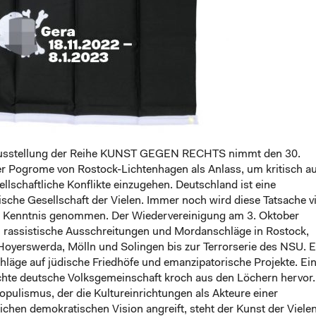
Ausstellung der Reihe KUNST GEGEN RECHTS nimmt den 30.
er Pogrome von Rostock-Lichtenhagen als Anlass, um kritisch au
sellschaftliche Konflikte einzugehen. Deutschland ist eine
sche Gesellschaft der Vielen. Immer noch wird diese Tatsache vi
r Kenntnis genommen. Der Wiedervereinigung am 3. Oktober
n rassistische Ausschreitungen und Mordanschläge in Rostock,
oyerswerda, Mölln und Solingen bis zur Terrorserie des NSU. 
hläge auf jüdische Friedhöfe und emanzipatorische Projekte. Ei
hte deutsche Volksgemeinschaft kroch aus den Löchern hervor.
opulismus, der die Kultureinrichtungen als Akteure einer
lichen demokratischen Vision angreift, steht der Kunst der Viele