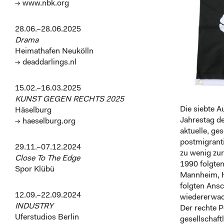
→ www.nbk.org
28.06.–28.06.2025
Drama
Heimathafen Neukölln
→ deaddarlings.nl
15.02.–16.03.2025
KUNST GEGEN RECHTS 2025
Die siebte 
Häselburg
Jahrestag d
→ haeselburg.org
aktuelle, ge
postmigranti
29.11.–07.12.2024
zu wenig zu
Close To The Edge
1990 folgte
Spor Klübü
Mannheim, H
folgten Ansc
12.09.–22.09.2024
wiedererwac
INDUSTRY
Der rechte P
Uferstudios Berlin
gesellschaft